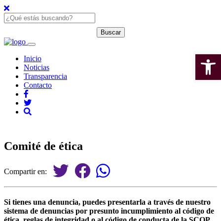
Open 
Inicio
Noticias
Transparencia
Contacto
Comité de ética
Compartir en:
Si tienes una denuncia, puedes presentarla a través de nuestro
sistema de denuncias por presunto incumplimiento al código de
ética, reglas de integridad o al código de conducta de la SCOP